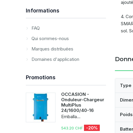
ajout
Informations
4. Co
SMART
FAQ
sol. 
Qui sommes-nous
Marques distribuées
Donné
Domaines d'application
Promotions
Type
OCCASION -
Onduleur-Chargeur
Dime
MultiPlus
24/1600/40-16
Poids
Emballa...
-20%
543.20 CHF
Batte