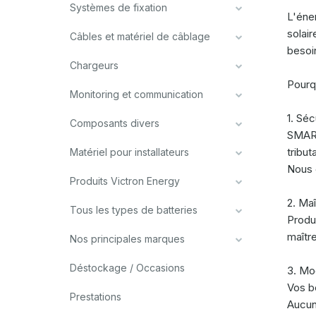
Systèmes de fixation
L'éne
solair
Câbles et matériel de câblage
besoi
Chargeurs
Pourq
Monitoring et communication
1. Séc
Composants divers
SMART
tribu
Matériel pour installateurs
Nous 
Produits Victron Energy
2. Maî
Tous les types de batteries
Produ
maîtr
Nos principales marques
Déstockage / Occasions
3. Mod
Vos b
Prestations
Aucun