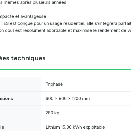
és mêmes après plusieurs années.
mpacte et avantageuse
ES est conçue pour un usage résidentiel. Elle s?intégrera parfa
Son coût est résolument abordable et maximise le rendement de vot
es techniques
Triphasé
nsions
600 x 800 x 1200 mm
280 kg
rie
Lithium 15.36 kWh exploitable