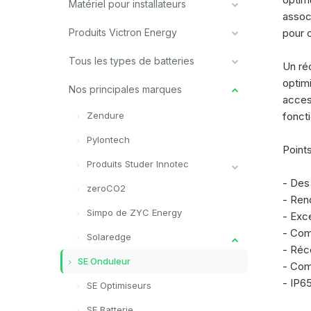
Matériel pour installateurs
assoc
Produits Victron Energy
pour o
Tous les types de batteries
Un ré
optim
Nos principales marques
acces
Zendure
fonct
Pylontech
Points
Produits Studer Innotec
- Des
zeroCO2
- Ren
Simpo de ZYC Energy
- Exce
- Comp
Solaredge
- Réc
SE Onduleur
- Comm
- IP65
SE Optimiseurs
SE Batterie