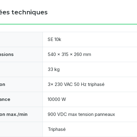
es techniques
SE 10k
nsions
540 x 315 x 260 mm
33 kg
on
3x 230 VAC 50 Hz triphasé
ance
10000 W
on max./min
900 VDC max tension panneaux
Triphasé