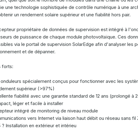
ie une technologie sophistiquée de contrôle numérique à une arc
btenir un rendement solaire supérieur et une fiabilité hors pair.
cepteur propriétaire de données de supervision est intégré à l'o
iseurs de puissance de chaque module photovoltaïque. Ces donné
sibles via le portail de supervision SolarEdge afin d'analyser les
ionnement et de dépanner.
 forts:
 onduleurs spécialement conçus pour fonctionner avec les systè
dement supérieur (>97%)
llente fiabilité avec une garantie standard de 12 ans (prolongé à 
act, léger et facile à installer
epteur intégré de monitoring de niveau module
unications vers Internet via liaison haut débit ou réseau sans fil
 ? Installation en extérieur et intérieu