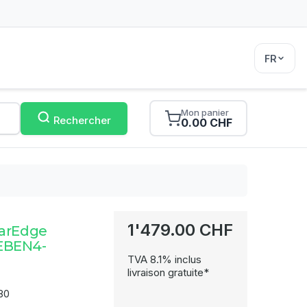
FR
Mon panier
Rechercher
0.00 CHF
1'479.00 CHF
larEdge
EBEN4-
TVA 8.1% inclus
livraison gratuite*
80