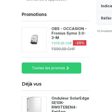
Indic
Promotions
Référ
OBS - OCCASION -
*Livraison
Fronius Symo 3.0-
3-M
-20%
1'279.20 CHF
1'599.00 CHF
Toutes les promos
Déjà vus
Onduleur SolarEdge
SE10K-
RW0TEBEN4-
SetApp