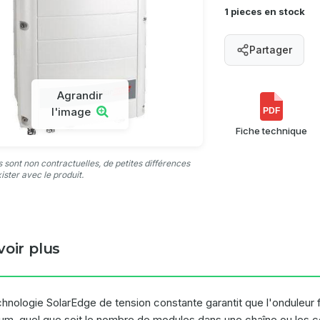
1 pieces en stock
Partager
Agrandir
l'image
PDF
Fiche technique
 sont non contractuelles, de petites différences
ister avec le produit.
voir plus
chnologie SolarEdge de tension constante garantit que l'onduleur 
um, quel que soit le nombre de modules dans une chaîne ou les co