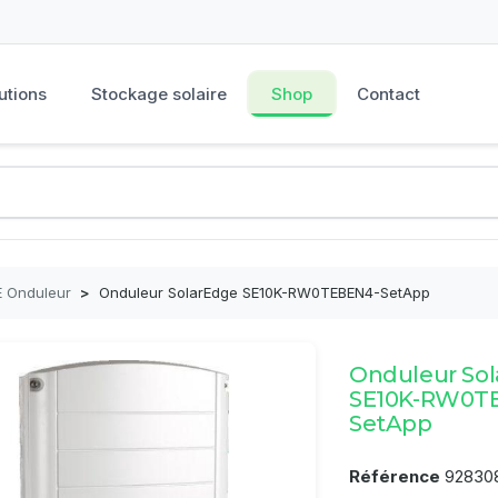
utions
Stockage solaire
Shop
Contact
E Onduleur
>
Onduleur SolarEdge SE10K-RW0TEBEN4-SetApp
Onduleur So
SE10K-RW0T
SetApp
Référence
92830