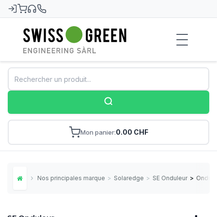
Swiss-Green
0.00 CHF
Mon panier
Nos principales marques
>
Solaredge
>
SE Onduleur
>
Ondule
Home