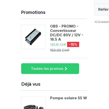
Référ
Promotions
*Livraison
OBS - PROMO -
Convertisseur
DC/DC 80V / 12V -
16.5 A
-15%
135.15 CHF
159.00 CHF
Toutes les promos
Déjà vus
Pompe solaire 55 W