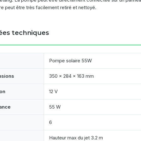
tre peut être très facilement retiré et nettoyé.
es techniques
Pompe solaire 55W
nsions
350 x 284 x 163 mm
on
12 V
ance
55 W
6
Hauteur max du jet 3.2 m