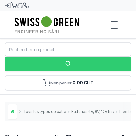
Swiss-Green
0.00 CHF
Mon panier
Tous les types de batteries
>
Batteries 6V, 8V, 12V traction
>
Plomb pur
Home