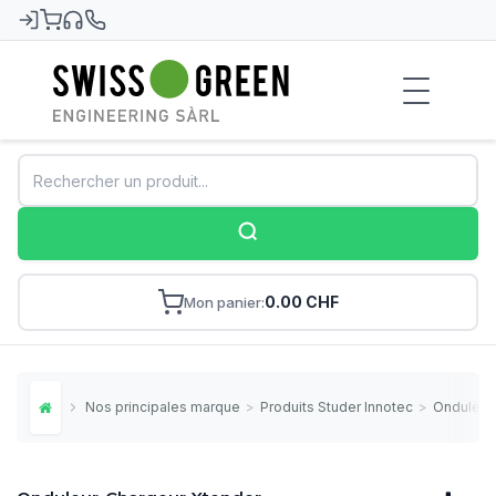
Swiss-Green
0.00 CHF
Mon panier
Nos principales marques
>
Produits Studer Innotec
>
Onduleur
Home