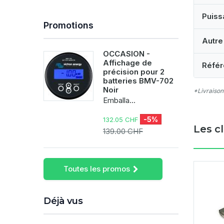
Puiss
Promotions
Autre
OCCASION -
Affichage de
Référ
précision pour 2
batteries BMV-702
Noir
*Livraison
Emballa...
-5%
132.05 CHF
Les c
139.00 CHF
Toutes les promos
Déjà vus