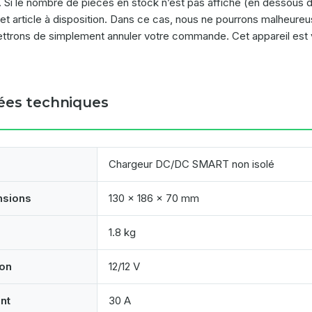
. Si le nombre de pièces en stock n’est pas affiché (en dessous d
cet article à disposition. Dans ce cas, nous ne pourrons malheure
ttrons de simplement annuler votre commande. Cet appareil est 
es techniques
Chargeur DC/DC SMART non isolé
nsions
130 x 186 x 70 mm
1.8 kg
on
12/12 V
nt
30 A