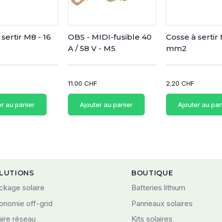
sertir M8 - 16
OBS - MIDI-fusible 40
Cosse à sertir 
A / 58 V - M5
mm2
11.00 CHF
2.20 CHF
er au panier
Ajouter au panier
Ajouter au pan
LUTIONS
BOUTIQUE
ckage solaire
Batteries lithium
onomie off-grid
Panneaux solaires
aire réseau
Kits solaires