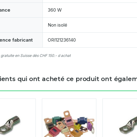
ance
360 W
Non isolé
ence fabricant
ORI121236140
 gratuite en Suisse dès CHF 150.- d achat
lients qui ont acheté ce produit ont égalem