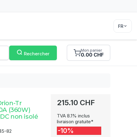
FR
Mon panier
Rechercher
0.00 CHF
215.10 CHF
rion-Tr
30A (360W)
DC non isolé
TVA 8.1% inclus
livraison gratuite*
-10%
45-82