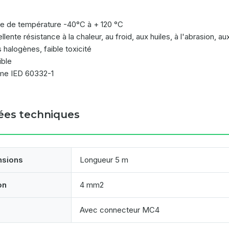
ge de température -40°C à + 120 °C
llente résistance à la chaleur, au froid, aux huiles, à l'abrasion, a
 halogènes, faible toxicité
ible
me IED 60332-1
es techniques
nsions
Longueur 5 m
on
4 mm2
Avec connecteur MC4