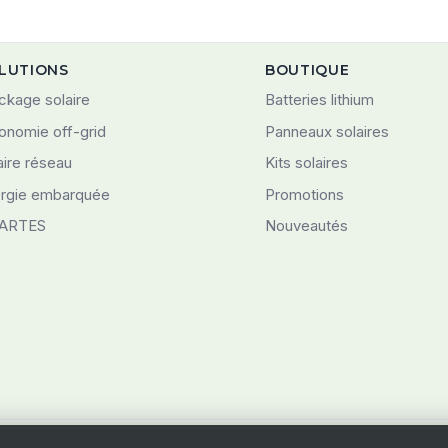
LUTIONS
BOUTIQUE
ckage solaire
Batteries lithium
onomie off-grid
Panneaux solaires
aire réseau
Kits solaires
rgie embarquée
Promotions
ARTES
Nouveautés
© 2026 Swiss-Green Engineering