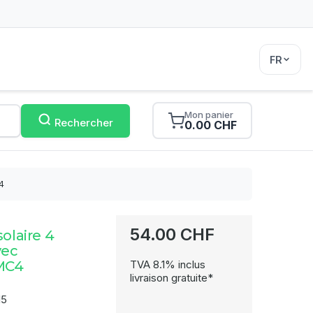
FR
Mon panier
Rechercher
0.00 CHF
4
54.00 CHF
solaire 4
vec
MC4
TVA 8.1% inclus
livraison gratuite*
15