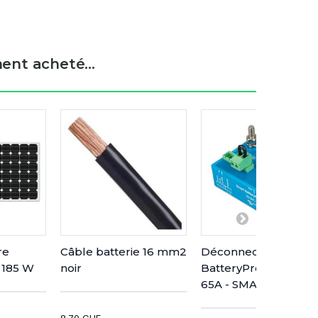
ent acheté...
re
Câble batterie 16 mm2
Déconnecteur
 185 W
noir
BatteryProtect 12/24
65A - SMART