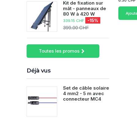
6.30 CHF
Kit de fixation sur
mât - panneaux de
Ajout
80 W à 420 W
-15%
339.15 CHF
399.00 CHF
Toutes les promos
Déjà vus
Set de câble solaire
4 mm2 - 5 m avec
connecteur MC4