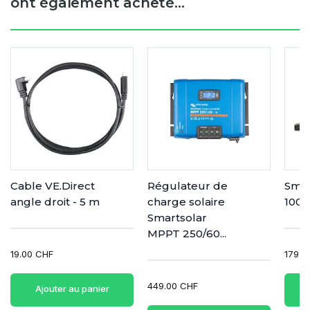
ont également acheté...
Cable VE.Direct
Régulateur de
Smar
angle droit - 5 m
charge solaire
1000
Smartsolar
MPPT 250/60...
19.00 CHF
179.0
449.00 CHF
Ajouter au panier