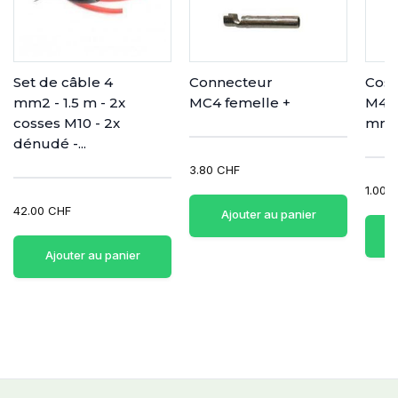
Set de câble 4
Connecteur
Coss
mm2 - 1.5 m - 2x
MC4 femelle +
M4 - 
cosses M10 - 2x
mm2
dénudé -...
3.80 CHF
1.00 
42.00 CHF
Ajouter au panier
Ajouter au panier