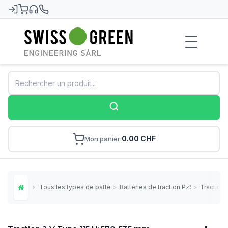
Swiss-Green
0.00 CHF
Mon panier
Tous les types de batteries
>
Batteries de traction PzS
>
Traction
Home