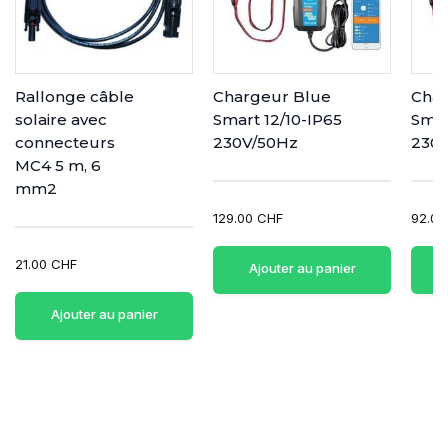
Rallonge câble
Chargeur Blue
Char
solaire avec
Smart 12/10-IP65
Smar
connecteurs
230V/50Hz
230
MC4 5 m, 6
mm2
129.00 CHF
92.00
21.00 CHF
Ajouter au panier
Ajouter au panier