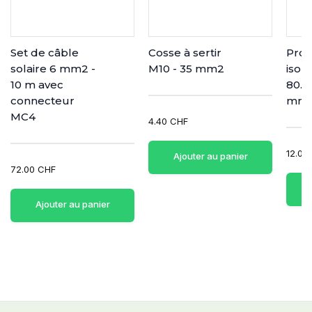
Set de câble
Cosse à sertir
Prot
solaire 6 mm2 -
M10 - 35 mm2
isol
10 m avec
80.2 
connecteur
mm
MC4
4.40 CHF
12.00
Ajouter au panier
72.00 CHF
Ajouter au panier