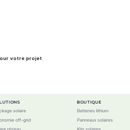
our votre projet
LUTIONS
BOUTIQUE
ckage solaire
Batteries lithium
onomie off-grid
Panneaux solaires
aire réseau
Kits solaires