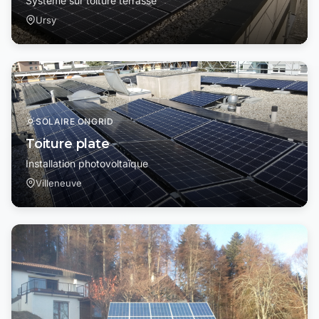
Système sur toiture terrasse
Ursy
SOLAIRE ONGRID
Toiture plate
Installation photovoltaïque
Villeneuve