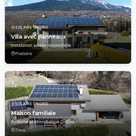
SOLAIRE ONGRID
Villa avec panneaux
Installation solaire résidentielle
Pradzère
SOLAIRE ONGRID
Maison familiale
Système photovoltaïque OnGrid
Ziano