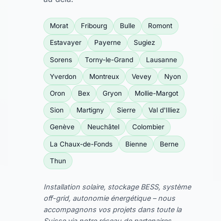
Morat
Fribourg
Bulle
Romont
Estavayer
Payerne
Sugiez
Sorens
Torny-le-Grand
Lausanne
Yverdon
Montreux
Vevey
Nyon
Oron
Bex
Gryon
Mollie-Margot
Sion
Martigny
Sierre
Val d'Illiez
Genève
Neuchâtel
Colombier
La Chaux-de-Fonds
Bienne
Berne
Thun
Installation solaire, stockage BESS, système
off-grid, autonomie énergétique – nous
accompagnons vos projets dans toute la
Suisse via notre réseau de partenaires.