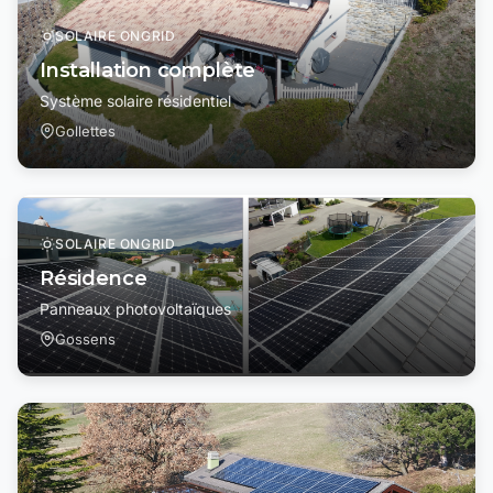
SOLAIRE ONGRID
Installation complète
Système solaire résidentiel
Gollettes
SOLAIRE ONGRID
Résidence
Panneaux photovoltaïques
Gossens