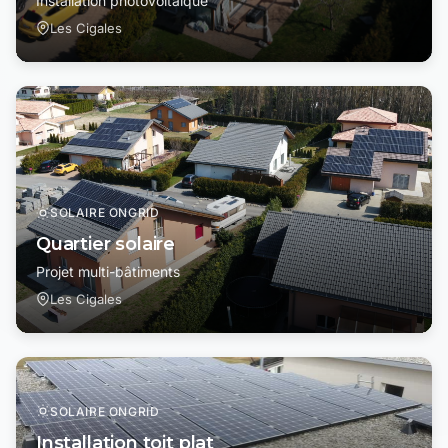
Installation photovoltaïque
Les Cigales
SOLAIRE ONGRID
Quartier solaire
Projet multi-bâtiments
Les Cigales
SOLAIRE ONGRID
Installation toit plat