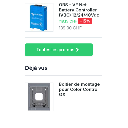
OBS - VE.Net
Battery Controller
(VBC) 12/24/48Vdc
-15%
118.15 CHF
139.00 CHF
Toutes les promos
Déjà vus
Boitier de montage
pour Color Control
GX