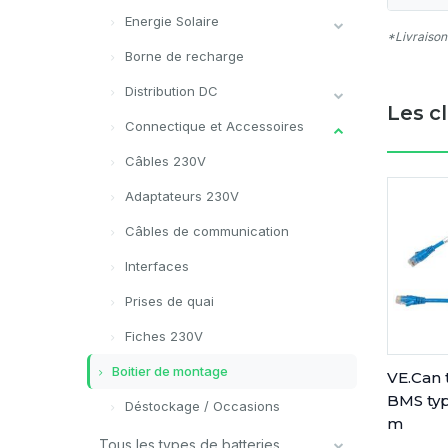
Energie Solaire
*Livraison
Borne de recharge
Distribution DC
Les c
Connectique et Accessoires
Câbles 230V
Adaptateurs 230V
Câbles de communication
Interfaces
Prises de quai
Fiches 230V
Boitier de montage
VE.Can
BMS typ
Déstockage / Occasions
m
Tous les types de batteries