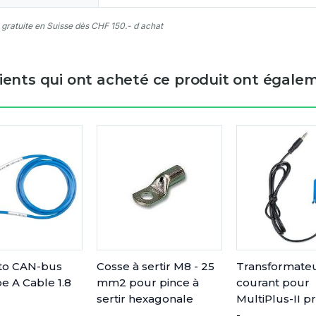
 gratuite en Suisse dès CHF 150.- d achat
lients qui ont acheté ce produit ont égalem
 to CAN-bus
Cosse à sertir M8 - 25
Transformate
e A Cable 1.8
mm2 pour pince à
courant pour
sertir hexagonale
MultiPlus-II pr
-...