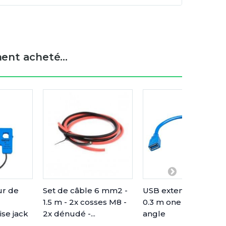
ent acheté...
ur de
Set de câble 6 mm2 -
USB extension cable
1.5 m - 2x cosses M8 -
0.3 m one side right
ise jack
2x dénudé -...
angle